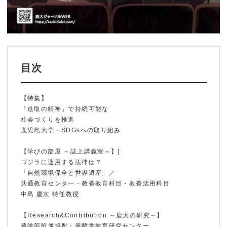
目次
【特集】
「進取の精神」で持続可能な
社会づくりを推進
鹿児島大学・SDGsへの取り組み
【学びの部屋 ～誌上講義室～】]
ゴジラに適用する法律は？
「自然環境保全と世界遺産」／
共通教育センター・教養教育科目・教養活用科目
中島 慶次 特任教授
【Research&Contribution ～鹿大の研究～】
農学部附属焼酎・発酵学教育研究センター