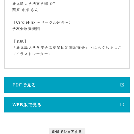
鹿児島大学法文学部 3年
西原 来海 さん
かだいびと
【CircleFlix ～サークル紹介～】
学友会吹奏楽団
【表紙】
鹿児島大学広報センターについて
「鹿児島大学学友会吹奏楽団定期演奏会」・はらぐちあつこ
（イラストレーター）
PDFで見る
WEB版で見る