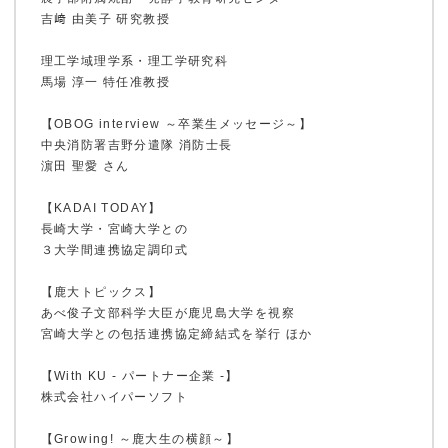
吉﨑 由美子 研究教授
理工学域理学系・理工学研究科
馬場 淳一 特任准教授
【OBOG interview ～卒業生メッセージ～】
中央消防署吉野分遣隊 消防士長
濵田 聖愛 さん
【KADAI TODAY】
長崎大学・宮崎大学との
ホーム
３大学間連携協定調印式
【鹿大トピックス】
あべ俊子文部科学大臣が鹿児島大学を視察
鹿大ジャーナル
宮崎大学との包括連携協定締結式を挙行 ほか
【With KU - パートナー企業 -】
株式会社ハイパーソフト
鹿大だより
【Growing! ～鹿大生の横顔～】