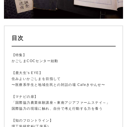
目次
【特集】
かごしまCOCセンター始動
【鹿大生's EYE】
住みよいかごしまを目指して
〜医療系学生と地域住民との対話の場 Cafeきやんせ〜
【マナビの扉】
「国際協力農業体験講座～東南アジアファームステイ～」
国際協力の現場に触れ、自分で考え行動する力を養う
【知のフロントライン】
理工学研究科(工学系)