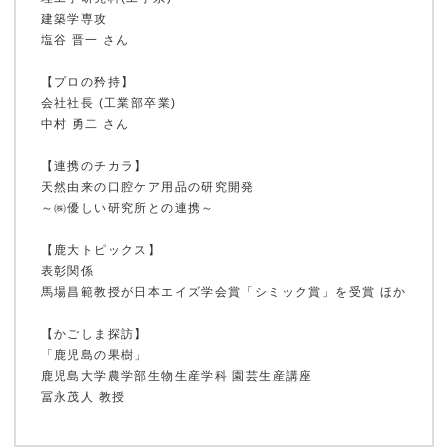
建築学専攻
塩谷 晋一 さん
【プロの矜持】
ホーム
会社社長 (工業部卒業)
中村 勇二 さん
【連携のチカラ】
鹿大ジャーナル
天然由来の口腔ケア用品の研究開発
～㈱優しい研究所との連携～
【鹿大トピックス】
表彰関係
鹿大だより
馬場昌範教授が日本エイズ学会賞「シミック賞」を受賞 ほか
【かごしま探訪】
「鹿児島の果樹」
かだいびと
鹿児島大学農学部生物生産学科 園芸生産講座
冨永茂人 教授