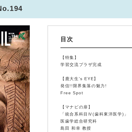
.194
目次
【特集】
学習交流プラザ完成
【鹿大生's EYE】
発信!!限界集落の魅力!
Free Spot
【マナビの扉】
「統合系科目Ⅳ(歯科東洋医学)」
医歯学総合研究科
島田 和幸 教授