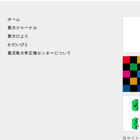
法文学部の学生が優秀賞
JFN学生ラジオCMコン ほか
ホーム
鹿大ジャーナル
【かごしま探訪】
「『時慶卿記』にみえる島津氏」
鹿大だより
法文学部
かだいびと
金井 静香 准教授
鹿児島大学広報センターについて
当サイト