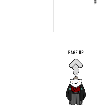
す
～
ス病態制御研究センター