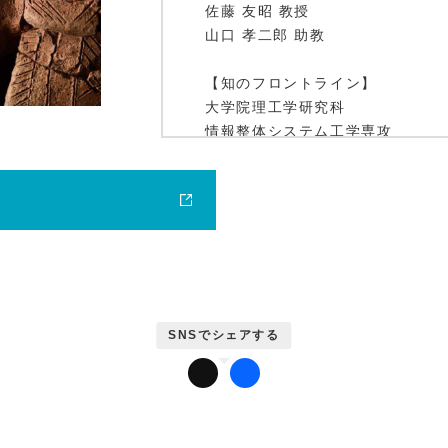
佐藤 友昭 教授
山口 孝二郎 助教
【知のフロントライン】
鹿大ジャーナル
大学院理工学研究科
情報整体システム工学専攻
小野 智司 准教授
【プロの矜持】
かだいびと
博物館学芸主事(理学部卒)
金井 賢一 さん
【連携のチカラ】
エイズ遺伝子治療法の開発をめざ
～タカラバイオ株式会社との連携
医歯学総合研究科附属難治ウイル
岡本 実佳 准教授
【鹿大トピックス】