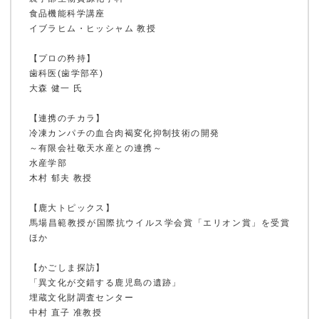
食品機能科学講座
イブラヒム・ヒッシャム 教授
【プロの矜持】
歯科医(歯学部卒)
ホーム
大森 健一 氏
【連携のチカラ】
冷凍カンパチの血合肉褐変化抑制技術の開発
鹿大ジャーナル
～有限会社敬天水産との連携～
水産学部
木村 郁夫 教授
【鹿大トピックス】
鹿大だより
馬場昌範教授が国際抗ウイルス学会賞「エリオン賞」を受賞
ほか
【かごしま探訪】
かだいびと
「異文化が交錯する鹿児島の遺跡」
埋蔵文化財調査センター
中村 直子 准教授