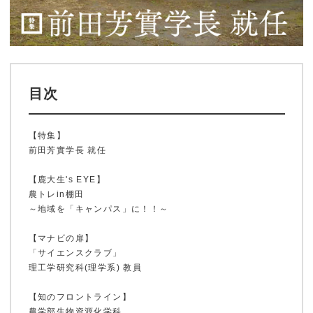
目次
【特集】
前田芳實学長 就任
【鹿大生's EYE】
農トレin棚田
～地域を「キャンパス」に！！～
【マナビの扉】
「サイエンスクラブ」
理工学研究科(理学系) 教員
【知のフロントライン】
農学部生物資源化学科