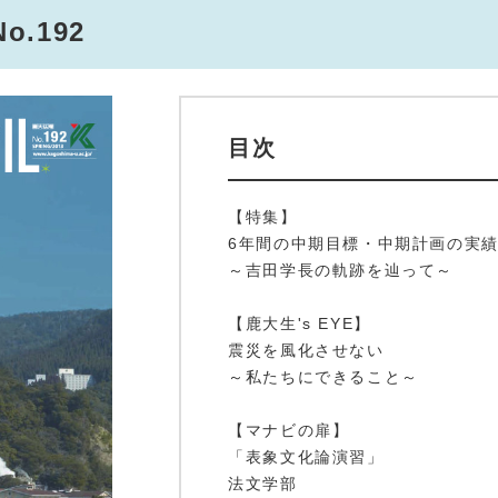
.192
目次
【特集】
6年間の中期目標・中期計画の実
～吉田学長の軌跡を辿って～
【鹿大生's EYE】
震災を風化させない
～私たちにできること～
【マナビの扉】
「表象文化論演習」
法文学部