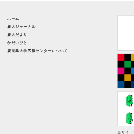
【かごしま探訪】
ホーム
「鹿児島における小規模小学校の
鹿大ジャーナル
考える」
教育学部
鹿大だより
假屋園 昭彦 教授
かだいびと
鹿児島大学広報センターについて
当サイト