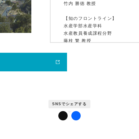
竹内 勝徳 教授
【知のフロントライン】
水産学部水産学科
鹿大ジャーナル
水産教員養成課程分野
藤枝 繁 教授
【プロの矜持】
東京医科大学教授(医学部卒)
かだいびと
中島 利博 氏
【連携のチカラ】
アナログデータを伝送するRLCの
～日本マルコ株式会社との連携～
理工学研究科(工学系)
福島 誠治 教授
【鹿大トピックス】
平成24年度学生表彰 ほか