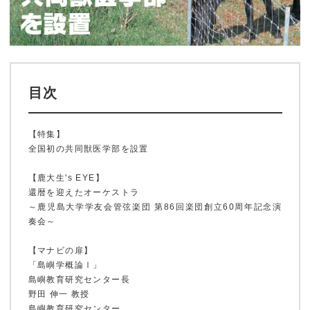
目次
【特集】
全国初の共同獣医学部を設置
【鹿大生's EYE】
還暦を迎えたオーケストラ
～鹿児島大学学友会管弦楽団 第86回楽団創立60周年記念演
奏会～
【マナビの扉】
「島嶼学概論Ⅰ」
島嶼教育研究センター長
野田 伸一 教授
島嶼教育研究センター