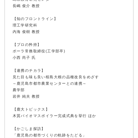
長嶋 俊介 教授
【知のフロントライン】
理工学研究科
内海 俊樹 教授
ホーム
【プロの矜持】
ポーラ常務取締役(工学部卒)
小西 尚子 氏
鹿大ジャーナル
【連携のチカラ】
見た目も味も良い桜島大根の品種改良をめざす
～鹿児島市都市農業センターとの連携～
農学部
岩井 純夫 教授
鹿大だより
【鹿大トピックス】
木質バイオマスボイラー完成式典を挙行 ほか
かだいびと
【かごしま探訪】
「鹿児島の都市づくりの軌跡をたどる」