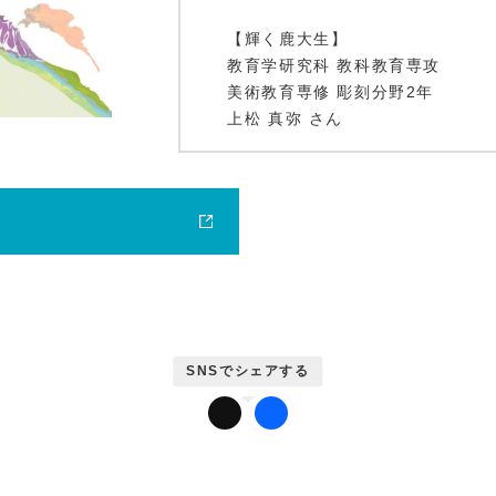
【輝く鹿大生】
教育学研究科 教科教育専攻
美術教育専修 彫刻分野2年
鹿大ジャーナル
上松 真弥 さん
【鹿大見てある紀】
鹿児島大学インフォメーションセ
かだいびと
【なんでも情報版「みみずく」】
教育学部、鹿児島県教育委員会と
締結 ほか