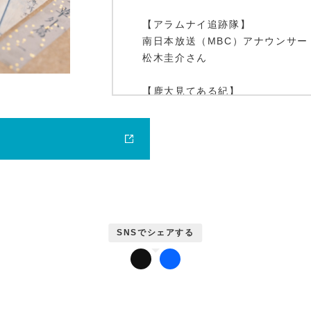
【アラムナイ追跡隊】
南日本放送（MBC）アナウンサー
松木圭介さん
鹿大ジャーナル
【鹿大見てある紀】
水産学部附属練習船
かごしま丸と南星丸
かだいびと
【なんでも情報版「みみずく」】
放送大学と単位互換協定締結 ほか