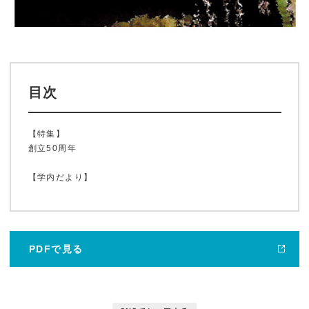
目次
【特集】
創立50周年
ホーム
【学内だより】
鹿大ジャーナル
PDFで見る
鹿大だより