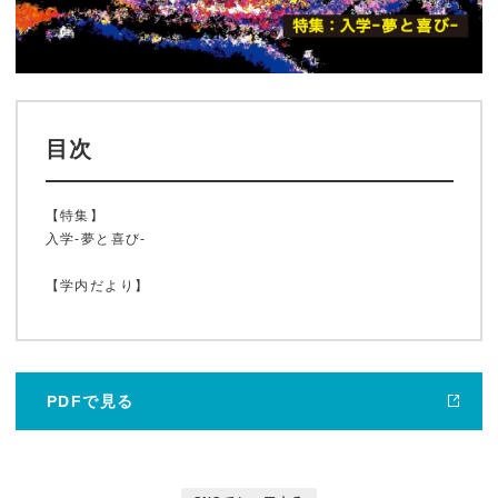
目次
【特集】
入学-夢と喜び-
ホーム
【学内だより】
鹿大ジャーナル
PDFで見る
鹿大だより