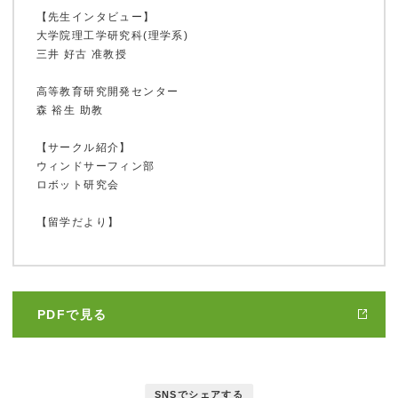
ホーム
【先生インタビュー】
大学院理工学研究科(理学系)
三井 好古 准教授
高等教育研究開発センター
鹿大ジャーナル
森 裕生 助教
【サークル紹介】
ウィンドサーフィン部
鹿大だより
ロボット研究会
【留学だより】
かだいびと
PDFで見る
鹿児島大学広報センターについて