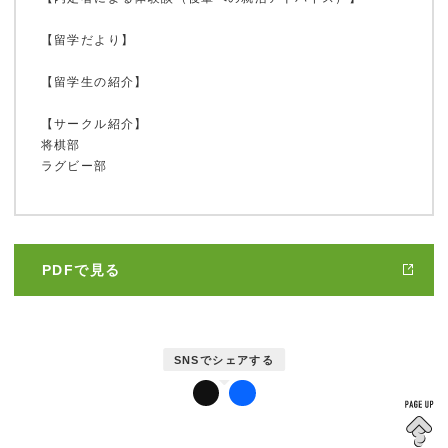
【留学だより】
鹿大ジャーナル
【留学生の紹介】
【サークル紹介】
将棋部
鹿大だより
ラグビー部
かだいびと
PDFで見る
鹿児島大学広報センターについて