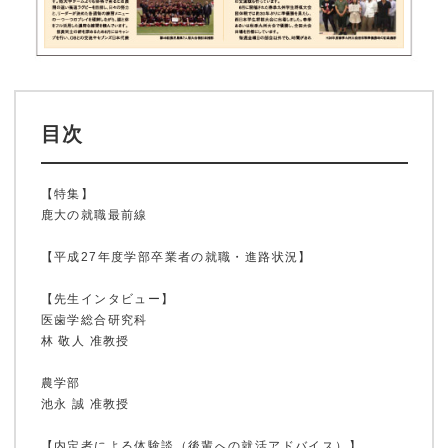
目次
【特集】
鹿大の就職最前線
【平成27年度学部卒業者の就職・進路状況】
【先生インタビュー】
医歯学総合研究科
林 敬人 准教授
農学部
池永 誠 准教授
ホーム
【内定者による体験談（後輩への就活アドバイス）】